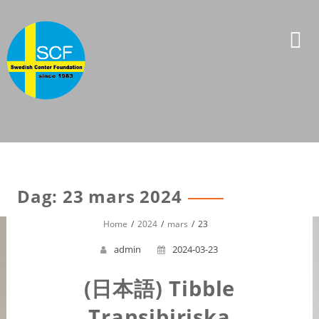
Skip
to
content
Dag:
23 mars 2024
Home
2024
mars
23
admin
2024-03-23
(日本語) Tibble
Transibiriska