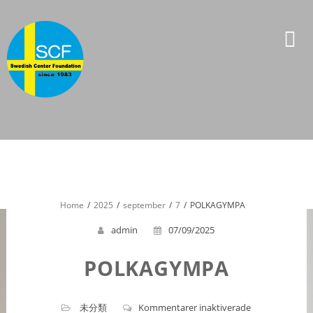
Skip
to
content
Home
2025
september
7
POLKAGYMPA
admin
07/09/2025
POLKAGYMPA
för
未分類
Kommentarer inaktiverade