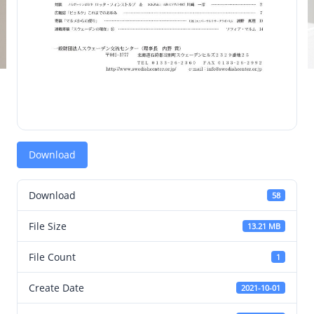
Download
Download
58
File Size
13.21 MB
File Count
1
Create Date
2021-10-01