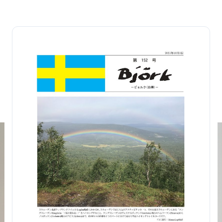
(日
本
語)
152
号