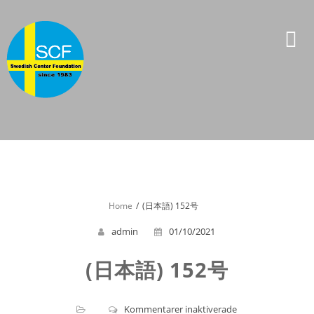
Skip
to
content
Home
(日本語) 152号
admin
01/10/2021
(日本語) 152号
för
Kommentarer inaktiverade