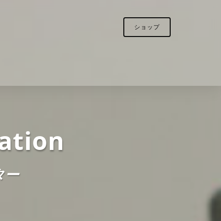
ショップ
ation
ター