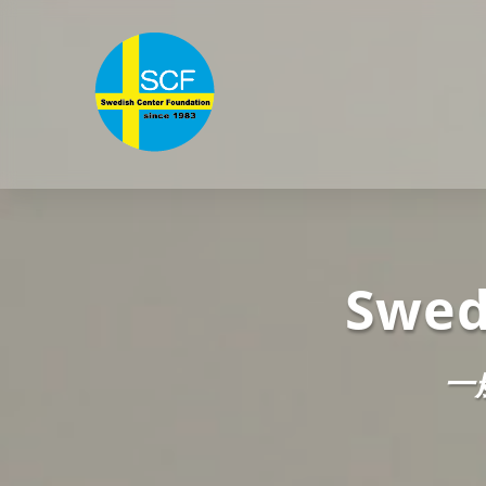
Skip
to
content
Swed
一