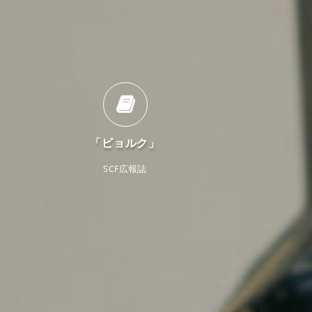
「ビョルク」
SCF広報誌