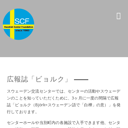
コ
ン
テ
ン
ツ
へ
ス
キ
ッ
プ
広報誌「ビョルク」
スウェーデン交流センターでは、センターの活動やスウェーデ
ンのことを知っていただくために、3ヶ月に一度の間隔で広報
誌「ビョルク（Björk=スウェーデン語で「白樺」の意）」を発
行しております。
センターホールや当別町内の各施設で入手できます他、センタ