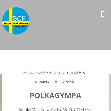
コ
ン
テ
ン
ツ
へ
ス
キ
ッ
プ
ホーム
2025年
9月
7日
POLKAGYMPA
admin
07/09/2025
POLKAGYMPA
POLKAGYMPA
未分類
コメントを受け付けていません