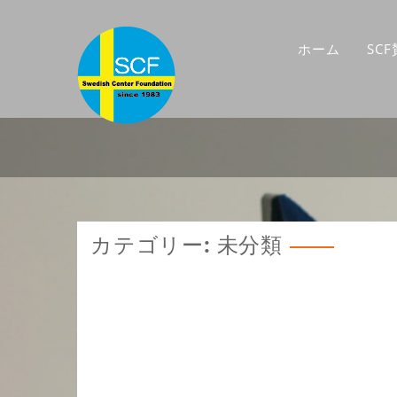
コ
ン
テ
ホーム
SC
ン
ツ
へ
ス
キ
ッ
プ
カテゴリー:
未分類